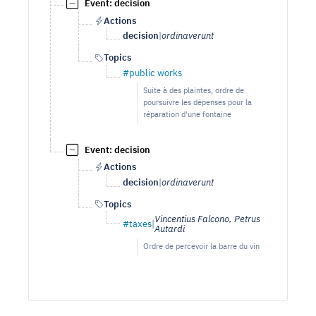
Event: decision
Actions
decision
|
ordinaverunt
Topics
#public works
Suite à des plaintes, ordre de
poursuivre les dépenses pour la
réparation d'une fontaine
Event: decision
Actions
decision
|
ordinaverunt
Topics
Vincentius Falcono, Petrus
#taxes
|
Autardi
Ordre de percevoir la barre du vin