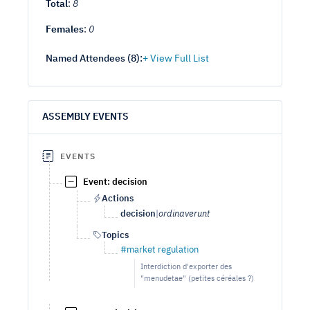
Total
:
8
Females
:
0
Named Attendees (
8
):
ASSEMBLY EVENTS
EVENTS
Event: decision
Actions
decision
|
ordinaverunt
Topics
#market regulation
Interdiction d'exporter des
"menudetae" (petites céréales ?)