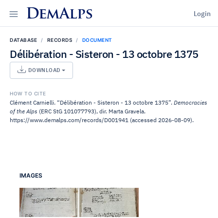
DemAlps
Login
DATABASE
RECORDS
DOCUMENT
Délibération - Sisteron - 13 octobre 1375
DOWNLOAD
HOW TO CITE
Clément Carnielli. “Délibération - Sisteron - 13 octobre 1375”.
Democracies
of the Alps
(ERC StG 101077793), dir. Marta Gravela.
https://www.demalps.com/records/D001941 (accessed 2026-08-09).
IMAGES