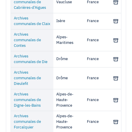
communales de
Vaucluse
France
Cabrières-d'Aigues
Archives
Isère
France
communales de Claix
Archives
Alpes-
communales de
France
Maritimes
Contes
Archives
Drôme
France
communales de Die
Archives
communales de
Drôme
France
Dieulefit
Archives
Alpes-de-
communales de
Haute-
France
Digne-les-Bains
Provence
Archives
Alpes-de-
communales de
Haute-
France
Forcalquier
Provence