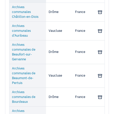
Archive
Prov./Dept.
Country
Archives
communales
Drôme
France
Châtillon-en-Diois
Archives
communales
Vaucluse
France
d'Auribeau
Archives
communales de
Drôme
France
Beaufort-sur-
Gervanne
Archives
communales de
Vaucluse
France
Beaumont-de-
Pertuis
Archives
communales de
Drôme
France
Bourdeaux
Archives