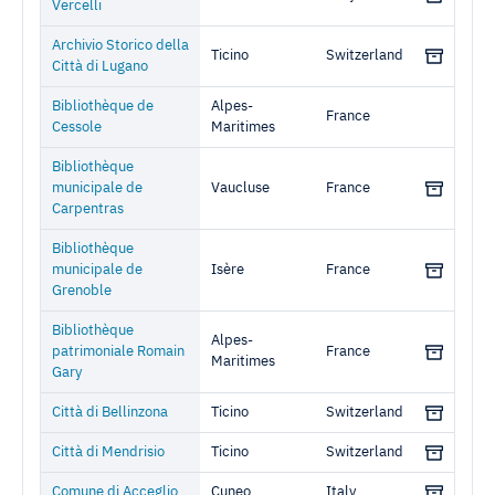
Vercelli
Archivio Storico della
Ticino
Switzerland
Città di Lugano
Bibliothèque de
Alpes-
France
Cessole
Maritimes
Bibliothèque
municipale de
Vaucluse
France
Carpentras
Bibliothèque
municipale de
Isère
France
Grenoble
Bibliothèque
Alpes-
patrimoniale Romain
France
Maritimes
Gary
Città di Bellinzona
Ticino
Switzerland
Città di Mendrisio
Ticino
Switzerland
Comune di Acceglio
Cuneo
Italy