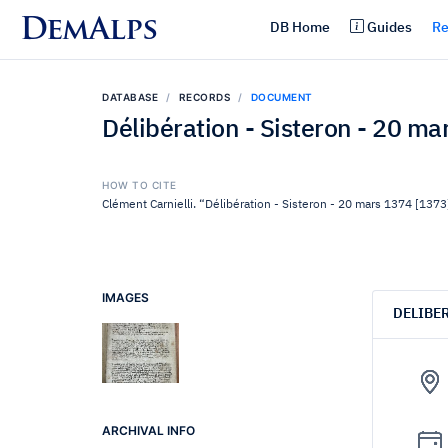
DemAlps
DB Home
Guides
Re
DATABASE
RECORDS
DOCUMENT
Délibération - Sisteron - 20 m
HOW TO CITE
Clément Carnielli. “Délibération - Sisteron - 20 mars 1374 [1373
IMAGES
DELIBE
ARCHIVAL INFO