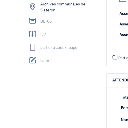
Archives communales de
Sisteron
Asse
BB-85
Asse
f. 7
Asse
part of a codex; paper
Part o
Latin
ATTEND
Tot
Fem
Nam