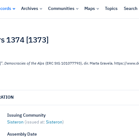
cords
Archives
Communities
Maps
Topics
Search
ars 1374 [1373]
]”.
Democracies of the Alps
(ERC StG 101077793), dir. Marta Gravela. https://www
RATION
Issuing Community
Sisteron
(issued at:
Sisteron
)
Assembly Date