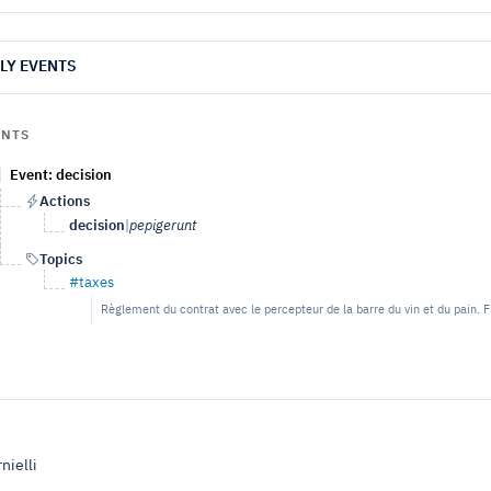
LY EVENTS
ENTS
Event: decision
Actions
decision
|
pepigerunt
Topics
#taxes
Règlement du contrat avec le percepteur de la barre du vin et du pain. Fi
nielli