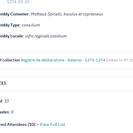
1374-03-20
mbly Convener
:
Matheus Spinelli, baiulus et capitaneus
mbly Type
:
consilium
mbly Locale
:
infra reginale palatium
f collection
Registre de délibérations - Sisteron - 1373-1374
(linked to 47 o
EES
al
:
10
ales
:
0
ed Attendees (
10
):