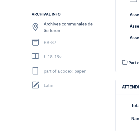
ARCHIVAL INFO
Asse
Archives communales de
Asse
Sisteron
Asse
BB-87
f. 18-19v
Part o
part of a codex; paper
Latin
ATTEND
Tot
Nam