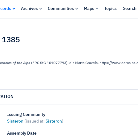
cords
Archives
Communities
Maps
Topics
Search
n 1385
racies of the Alps
(ERC StG 101077793), dir. Marta Gravela. https://www.demalp
RATION
Issuing Community
Sisteron
(issued at:
Sisteron
)
Assembly Date