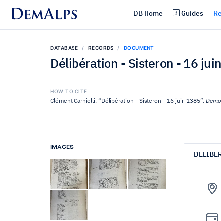
DemAlps
DB Home
Guides
Re
DATABASE
RECORDS
DOCUMENT
Délibération - Sisteron - 16 jui
HOW TO CITE
Clément Carnielli. “Délibération - Sisteron - 16 juin 1385”.
Democ
IMAGES
DELIBE