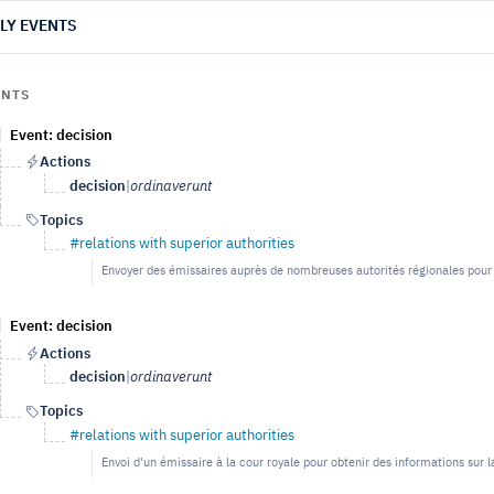
LY EVENTS
ENTS
Event: decision
Actions
decision
|
ordinaverunt
Topics
#relations with superior authorities
Envoyer des émissaires auprès de nombreuses autorités régionales pour s
Event: decision
Actions
decision
|
ordinaverunt
Topics
#relations with superior authorities
Envoi d'un émissaire à la cour royale pour obtenir des informations sur l