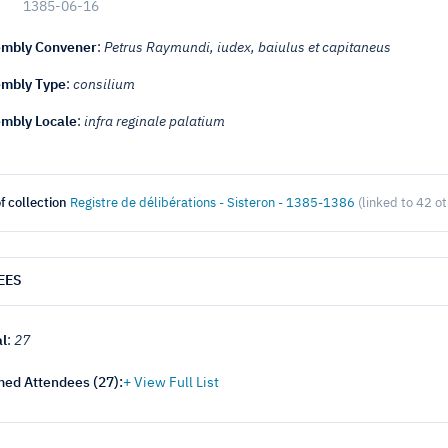
1385-06-16
mbly Convener
:
Petrus Raymundi, iudex, baiulus et capitaneus
mbly Type
:
consilium
mbly Locale
:
infra reginale palatium
f collection
Registre de délibérations - Sisteron - 1385-1386
(linked to 42 o
EES
al
:
27
ed Attendees (
27
):