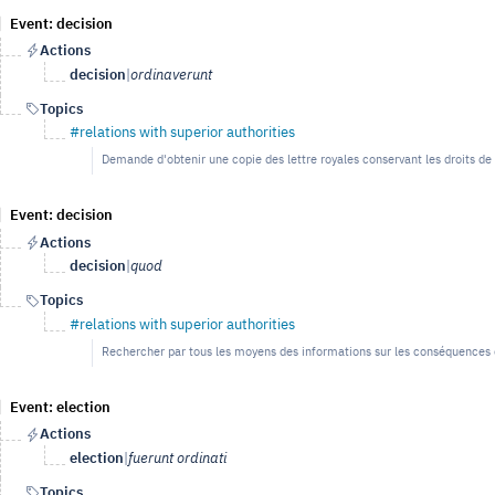
Event: decision
Actions
decision
|
ordinaverunt
Topics
#relations with superior authorities
Demande d'obtenir une copie des lettre royales conservant les droits 
Event: decision
Actions
decision
|
quod
Topics
#relations with superior authorities
Rechercher par tous les moyens des informations sur les conséquences d
Event: election
Actions
election
|
fuerunt ordinati
Topics