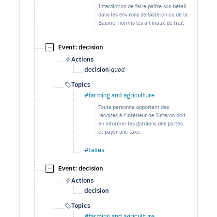
Interdiction de faire paître son bétail
dans les environs de Sisteron ou de la
Baume, hormis les animaux de trait
Event: decision
Actions
decision
|
quod
Topics
#farming and agriculture
Toute personne apportant des
récoltes à l'intérieur de Sisteron doit
en informer les gardiens des portes
et payer une taxe
#taxes
Event: decision
Actions
decision
Topics
#farming and agriculture