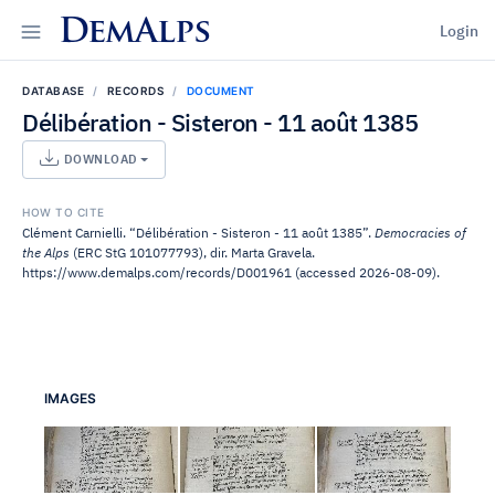
DemAlps
Login
DATABASE
RECORDS
DOCUMENT
Délibération - Sisteron - 11 août 1385
DOWNLOAD
HOW TO CITE
Clément Carnielli. “Délibération - Sisteron - 11 août 1385”.
Democracies of
the Alps
(ERC StG 101077793), dir. Marta Gravela.
https://www.demalps.com/records/D001961 (accessed 2026-08-09).
IMAGES