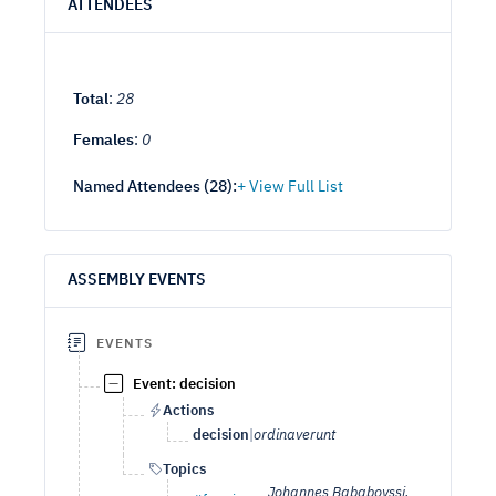
ATTENDEES
Total
:
28
Females
:
0
Named Attendees (
28
):
ASSEMBLY EVENTS
EVENTS
Event: decision
Actions
decision
|
ordinaverunt
Topics
Johannes Bababoyssi,