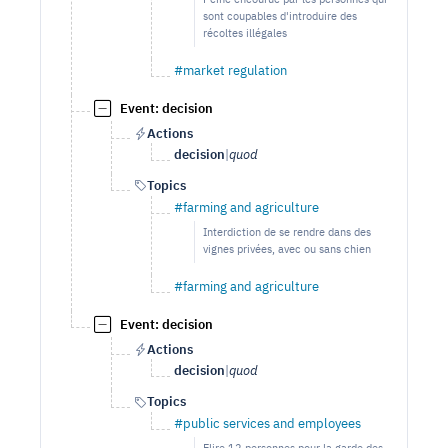
sont coupables d'introduire des
récoltes illégales
#market regulation
Event: decision
Actions
decision
|
quod
Topics
#farming and agriculture
Interdiction de se rendre dans des
vignes privées, avec ou sans chien
#farming and agriculture
Event: decision
Actions
decision
|
quod
Topics
#public services and employees