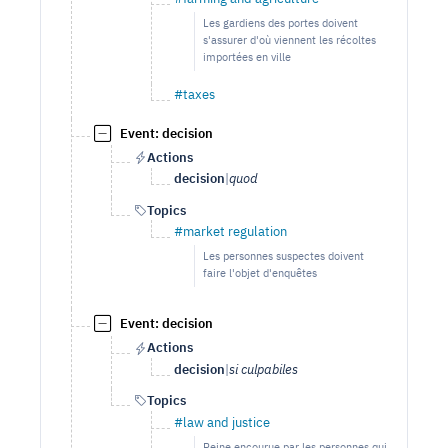
Les gardiens des portes doivent
s'assurer d'où viennent les récoltes
importées en ville
#taxes
Event: decision
Actions
decision
|
quod
Topics
#market regulation
Les personnes suspectes doivent
faire l'objet d'enquêtes
Event: decision
Actions
decision
|
si culpabiles
Topics
#law and justice
Peine encourue par les personnes qui