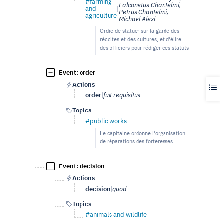
#farming
Falconetus Chantelmi,
and
|
Petrus Chantelmi,
agriculture
Michael Alexi
Ordre de statuer sur la garde des
récoltes et des cultures, et d'élire
des officiers pour rédiger ces statuts
Event: order
Actions
order
|
fuit requisitus
Topics
#public works
Le capitaine ordonne l'organisation
de réparations des forteresses
Event: decision
Actions
decision
|
quod
Topics
#animals and wildlife