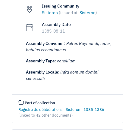
Issuing Community
Sisteron
(issued at:
Sisteron
)
Assembly Date
1385-08-11
Assembly Convener
:
Petrus Raymundi, iudex,
baiulus et capitaneus
Assembly Type
:
consilium
Assembly Locale
:
infra domum domini
senescalli
Part of collection
Registre de délibérations - Sisteron - 1385-1386
(linked to 42 other documents)