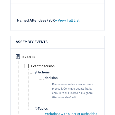
Named Attendees (
93
):
ASSEMBLY EVENTS
EVENTS
Event: decision
Actions
decision
Discussione sulla causa vertente
presso il Consiglio ducale fra la
comunità di Luserna e il signore
Giacomo Manfredi.
Topics
#relations with superior authorities