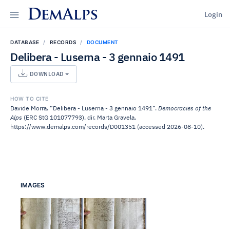
DemAlps
Login
DATABASE
RECORDS
DOCUMENT
Delibera - Luserna - 3 gennaio 1491
DOWNLOAD
HOW TO CITE
Davide Morra. “Delibera - Luserna - 3 gennaio 1491”.
Democracies of the
Alps
(ERC StG 101077793), dir. Marta Gravela.
https://www.demalps.com/records/D001351 (accessed 2026-08-10).
IMAGES