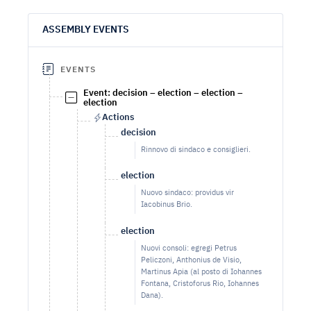
ASSEMBLY EVENTS
EVENTS
Event: decision – election – election –
election
Actions
decision
Rinnovo di sindaco e consiglieri.
election
Nuovo sindaco: providus vir
Iacobinus Brio.
election
Nuovi consoli: egregi Petrus
Peliczoni, Anthonius de Visio,
Martinus Apia (al posto di Iohannes
Fontana, Cristoforus Rio, Iohannes
Dana).