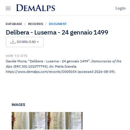
DemAlps
Login
DATABASE
RECORDS
DOCUMENT
Delibera - Luserna - 24 gennaio 1499
DOWNLOAD
HOW TO CITE
Davide Morra. “Delibera - Luserna - 24 gennaio 1499”.
Democracies of the
Alps
(ERC StG 101077793), dir. Marta Gravela.
https://www.demalps.com/records/D005034 (accessed 2026-08-09).
IMAGES