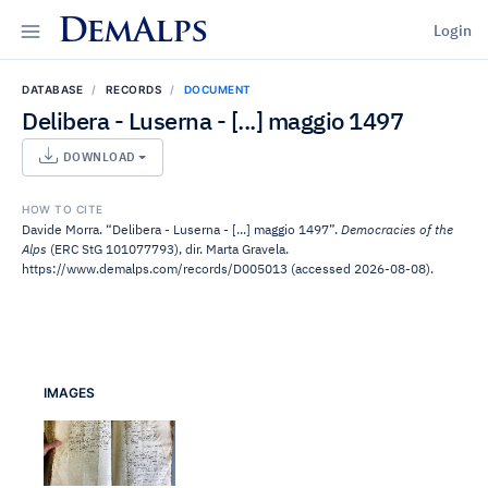
DemAlps
Login
DATABASE
RECORDS
DOCUMENT
Delibera - Luserna - [...] maggio 1497
DOWNLOAD
HOW TO CITE
Davide Morra. “Delibera - Luserna - [...] maggio 1497”.
Democracies of the
Alps
(ERC StG 101077793), dir. Marta Gravela.
https://www.demalps.com/records/D005013 (accessed 2026-08-08).
IMAGES