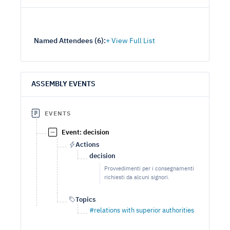
Named Attendees (
6
):
ASSEMBLY EVENTS
EVENTS
Event: decision
Actions
decision
Provvedimenti per i consegnamenti
richiesti da alcuni signori.
Topics
#relations with superior authorities