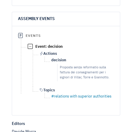
ASSEMBLY EVENTS
EVENTS
Event: decision
Actions
decision
Proposta senza reformatio sulla
fattura dei consegnamenti per i
signori di Villar, Torre e Giannotto.
Topics
#relations with superior authorities
Editors
Davide Morra