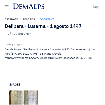
DemAlps
Login
DATABASE
RECORDS
DOCUMENT
Delibera - Luserna - 1 agosto 1497
DOWNLOAD
HOW TO CITE
Davide Morra. “Delibera - Luserna - 1 agosto 1497”.
Democracies of the
Alps
(ERC StG 101077793), dir. Marta Gravela.
https://www.demalps.com/records/D005017 (accessed 2026-08-08).
IMAGES