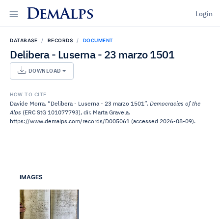
DemAlps
Login
DATABASE
RECORDS
DOCUMENT
Delibera - Luserna - 23 marzo 1501
DOWNLOAD
HOW TO CITE
Davide Morra. “Delibera - Luserna - 23 marzo 1501”.
Democracies of the
Alps
(ERC StG 101077793), dir. Marta Gravela.
https://www.demalps.com/records/D005061 (accessed 2026-08-09).
IMAGES