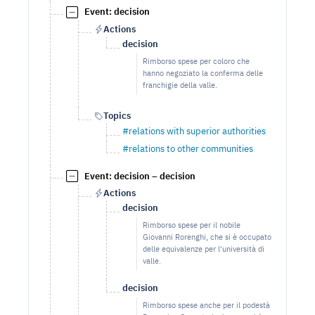
Event: decision
Actions
decision
Rimborso spese per coloro che
hanno negoziato la conferma delle
franchigie della valle.
Topics
#relations with superior authorities
#relations to other communities
Event: decision – decision
Actions
decision
Rimborso spese per il nobile
Giovanni Rorenghi, che si è occupato
delle equivalenze per l'università di
valle.
decision
Rimborso spese anche per il podestà