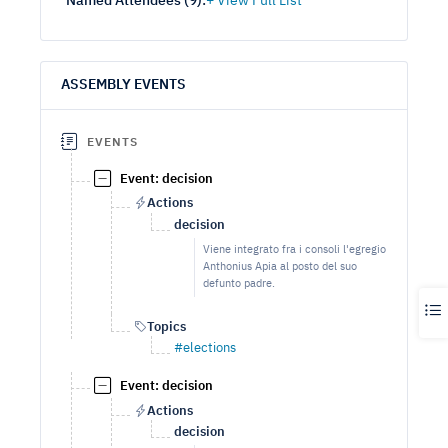
Named Attendees (
9
):
ASSEMBLY EVENTS
EVENTS
Event: decision
Actions
decision
Viene integrato fra i consoli l'egregio
Anthonius Apia al posto del suo
defunto padre.
Topics
#elections
Event: decision
Actions
decision