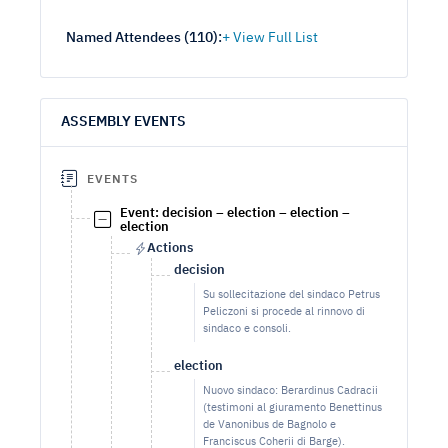
Named Attendees (
110
):
ASSEMBLY EVENTS
EVENTS
Event: decision – election – election –
election
Actions
decision
Su sollecitazione del sindaco Petrus
Peliczoni si procede al rinnovo di
sindaco e consoli.
election
Nuovo sindaco: Berardinus Cadracii
(testimoni al giuramento Benettinus
de Vanonibus de Bagnolo e
Franciscus Coherii di Barge).