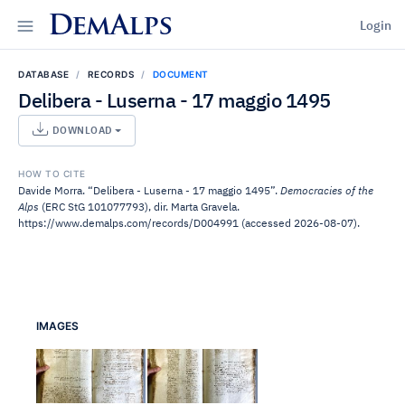
DemAlps
Login
DATABASE
RECORDS
DOCUMENT
Delibera - Luserna - 17 maggio 1495
DOWNLOAD
HOW TO CITE
Davide Morra. “Delibera - Luserna - 17 maggio 1495”.
Democracies of the
Alps
(ERC StG 101077793), dir. Marta Gravela.
https://www.demalps.com/records/D004991 (accessed 2026-08-07).
IMAGES