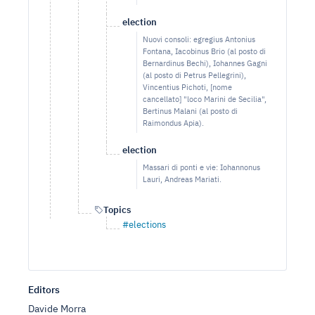
election
Nuovi consoli: egregius Antonius
Fontana, Iacobinus Brio (al posto di
Bernardinus Bechi), Iohannes Gagni
(al posto di Petrus Pellegrini),
Vincentius Pichoti, [nome
cancellato] "loco Marini de Secilia",
Bertinus Malani (al posto di
Raimondus Apia).
election
Massari di ponti e vie: Iohannonus
Lauri, Andreas Mariati.
Topics
#elections
Editors
Davide Morra