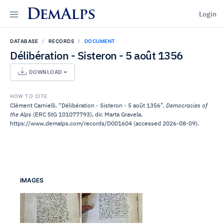
DemAlps
Login
DATABASE
RECORDS
DOCUMENT
Délibération - Sisteron - 5 août 1356
DOWNLOAD
HOW TO CITE
Clément Carnielli. “Délibération - Sisteron - 5 août 1356”.
Democracies of
the Alps
(ERC StG 101077793), dir. Marta Gravela.
https://www.demalps.com/records/D001604 (accessed 2026-08-09).
IMAGES