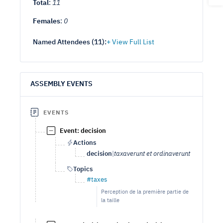
Total
:
11
Females
:
0
Named Attendees (
11
):
ASSEMBLY EVENTS
EVENTS
Event: decision
Actions
decision
|
taxaverunt et ordinaverunt
Topics
#taxes
Perception de la première partie de
la taille