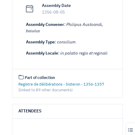
Assembly Date
1356-08-05
Assembly Convener
:
Philipus Austoandi,
baiulus
Assembly Type
:
consilium
Assembly Locale
:
in palatio regio et reginali
Part of collection
Registre de délibérations - Sisteron - 1356-1357
(linked to 89 other documents)
ATTENDEES