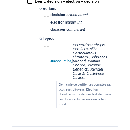
Event: decision – election – decision
Actions
decision
|
ordinaverunt
election
|
elegerunt
decision
|
contulerunt
Topics
Bernardus Subripis,
Pontius Arpilhe,
Bartholomeus
Lhautardi, Johannes
#accounting
|
torchati, Pontius
Chapre, Jacobus
Benedicti, Michael
Girardi, Guillelmus
Giraudi
Demande de vérifier les comptes par
plusieurs citoyens. Election
d'auditeurs. Ils demandent de fournir
les documents nécessaires à leur
audit