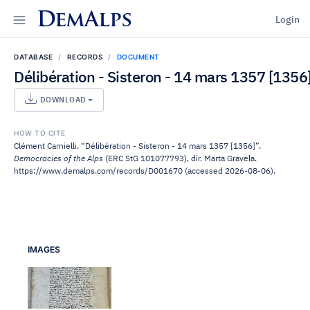
DemAlps
Login
DATABASE
RECORDS
DOCUMENT
Délibération - Sisteron - 14 mars 1357 [1356
DOWNLOAD
HOW TO CITE
Clément Carnielli. “Délibération - Sisteron - 14 mars 1357 [1356]”.
Democracies of the Alps
(ERC StG 101077793), dir. Marta Gravela.
https://www.demalps.com/records/D001670 (accessed 2026-08-06).
IMAGES