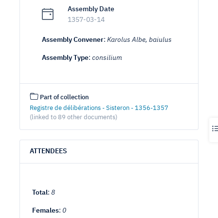
Assembly Date
1357-03-14
Assembly Convener
:
Karolus Albe, baiulus
Assembly Type
:
consilium
Part of collection
Registre de délibérations - Sisteron - 1356-1357
(linked to 89 other documents)
ATTENDEES
Total
:
8
Females
:
0