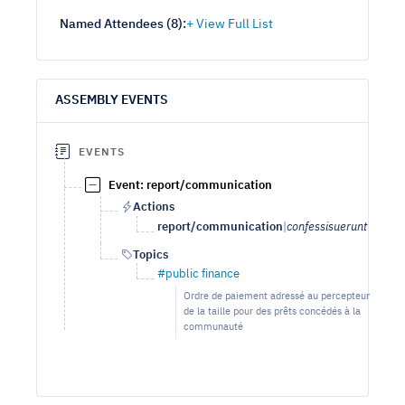
Named Attendees (
8
):
ASSEMBLY EVENTS
EVENTS
Event: report/communication
Actions
report/communication
|
confessisuerunt
Topics
#public finance
Ordre de paiement adressé au percepteur
de la taille pour des prêts concédés à la
communauté