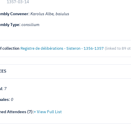
1357-03-14
mbly Convener
:
Karolus Albe, baiulus
mbly Type
:
consilium
f collection
Registre de délibérations - Sisteron - 1356-1357
(linked to 89 o
EES
al
:
7
ales
:
0
ed Attendees (
7
):