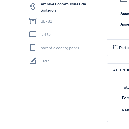
Archives communales de
Sisteron
Asse
BB-81
Asse
f. 46v
part of a codex; paper
Part o
Latin
ATTEND
Tot
Fem
Nam