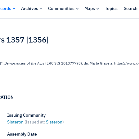
cords
Archives
Communities
Maps
Topics
Search
ars 1357 [1356]
]”.
Democracies of the Alps
(ERC StG 101077793), dir. Marta Gravela. https://www
RATION
Issuing Community
Sisteron
(issued at:
Sisteron
)
Assembly Date