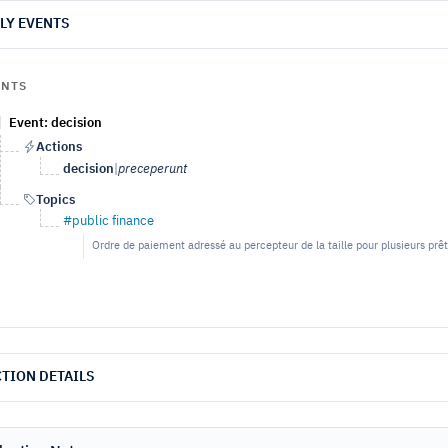
LY EVENTS
ENTS
Event: decision
Actions
decision
|
preceperunt
Topics
#public finance
Ordre de paiement adressé au percepteur de la taille pour plusieurs p
TION DETAILS