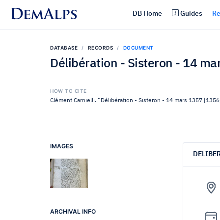
DemAlps
DB Home
Guides
Re
DATABASE
RECORDS
DOCUMENT
Délibération - Sisteron - 14 m
HOW TO CITE
Clément Carnielli. “Délibération - Sisteron - 14 mars 1357 [1356
IMAGES
DELIBE
ARCHIVAL INFO