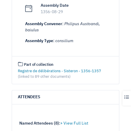
Assembly Date
1356-08-29
Assembly Convener
:
Philipus Austoandi,
baiulus
Assembly Type
:
consilium
Part of collection
Registre de délibérations - Sisteron - 1356-1357
(linked to 89 other documents)
ATTENDEES
Named Attendees (
8
):