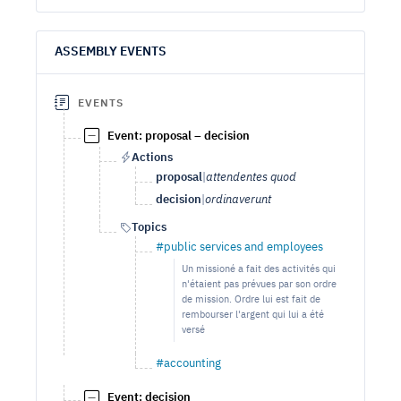
ASSEMBLY EVENTS
EVENTS
Event: proposal – decision
Actions
proposal
|
attendentes quod
decision
|
ordinaverunt
Topics
#public services and employees
Un missioné a fait des activités qui
n'étaient pas prévues par son ordre
de mission. Ordre lui est fait de
rembourser l'argent qui lui a été
versé
#accounting
Event: decision