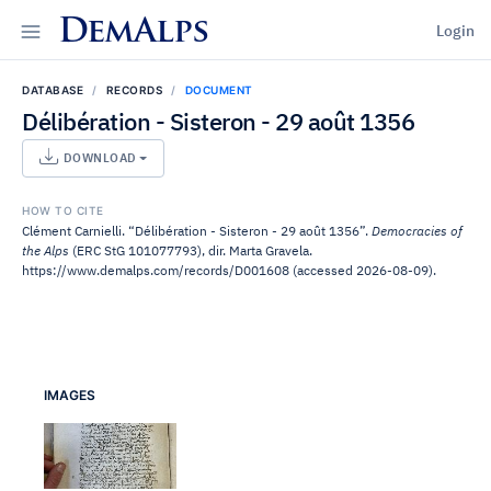
DemAlps
Login
DATABASE
RECORDS
DOCUMENT
Délibération - Sisteron - 29 août 1356
DOWNLOAD
HOW TO CITE
Clément Carnielli. “Délibération - Sisteron - 29 août 1356”.
Democracies of
the Alps
(ERC StG 101077793), dir. Marta Gravela.
https://www.demalps.com/records/D001608 (accessed 2026-08-09).
IMAGES