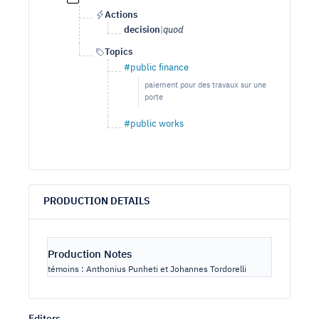
Actions
decision
|
quod
Topics
#public finance
paiement pour des travaux sur une
porte
#public works
PRODUCTION DETAILS
Production Notes
témoins : Anthonius Punheti et Johannes Tordorelli
Editors